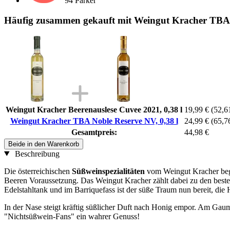
94 Parker
Häufig zusammen gekauft mit Weingut Kracher TBA N
Weingut Kracher Beerenauslese Cuvee 2021, 0,38 l
19,99 €
(52,61
Weingut Kracher TBA Noble Reserve NV, 0,38 l
24,99 €
(65,76
Gesamtpreis:
44,98 €
Beide in den Warenkorb
Beschreibung
Die österreichischen
Süßweinspezialitäten
vom Weingut Kracher begei
Beeren Voraussetzung. Das Weingut Kracher zählt dabei zu den best
Edelstahltank und im Barriquefass ist der süße Traum nun bereit, die
In der Nase steigt kräftig süßlicher Duft nach Honig empor. Am Gaum
"Nichtsüßwein-Fans" ein wahrer Genuss!