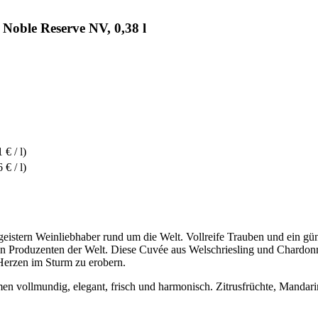
oble Reserve NV, 0,38 l
 € / l)
 € / l)
stern Weinliebhaber rund um die Welt. Vollreife Trauben und ein günst
en Produzenten der Welt. Diese Cuvée aus Welschriesling und Chardon
 Herzen im Sturm zu erobern.
en vollmundig, elegant, frisch und harmonisch. Zitrusfrüchte, Mandari