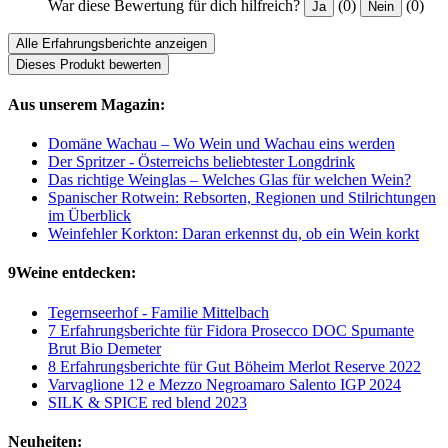
War diese Bewertung für dich hilfreich?
(0)
(0)
Ja
Nein
Alle Erfahrungsberichte anzeigen
Dieses Produkt bewerten
Aus unserem Magazin:
Domäne Wachau – Wo Wein und Wachau eins werden
Der Spritzer - Österreichs beliebtester Longdrink
Das richtige Weinglas – Welches Glas für welchen Wein?
Spanischer Rotwein: Rebsorten, Regionen und Stilrichtungen
im Überblick
Weinfehler Korkton: Daran erkennst du, ob ein Wein korkt
9Weine entdecken:
Tegernseerhof - Familie Mittelbach
7 Erfahrungsberichte für Fidora Prosecco DOC Spumante
Brut Bio Demeter
8 Erfahrungsberichte für Gut Böheim Merlot Reserve 2022
Varvaglione 12 e Mezzo Negroamaro Salento IGP 2024
SILK & SPICE red blend 2023
Neuheiten: