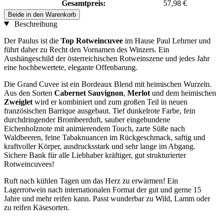
Gesamtpreis:
57,98 €
Beide in den Warenkorb
Beschreibung
Der Paulus ist die
Top Rotweincuvee
im Hause Paul Lehrner und
führt daher zu Recht den Vornamen des Winzers. Ein
Aushängeschild der österreichischen Rotweinszene und jedes Jahr
eine hochbewertete, elegante Offenbarung.
Die Grand Cuvee ist ein Bordeaux Blend mit heimischen Wurzeln.
Aus den Sorten
Cabernet Sauvignon
,
Merlot
und dem heimischen
Zweiglet
wird er kombiniert und zum großen Teil in neuen
französischen Barrique ausgebaut. Tief dunkelrote Farbe, fein
durchdringender Brombeerduft, sauber eingebundene
Eichenholznote mit animierendem Touch, zarte Süße nach
Waldbeeren, feine Tabaknuancen im Rückgeschmack, saftig und
kraftvoller Körper, ausdrucksstark und sehr lange im Abgang.
Sichere Bank für alle Liebhaber kräftiger, gut strukturierter
Rotweincuvees!
Ruft nach kühlen Tagen um das Herz zu erwärmen! Ein
Lagerrotwein nach internationalen Format der gut und gerne 15
Jahre und mehr reifen kann. Passt wunderbar zu Wild, Lamm oder
zu reifen Käsesorten.