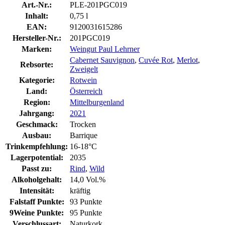
Art.-Nr.:
PLE-201PGC019
Inhalt:
0,75 l
EAN:
9120031615286
Hersteller-Nr.:
201PGC019
Marken:
Weingut Paul Lehrner
Cabernet Sauvignon
,
Cuvée Rot
,
Merlot
,
Rebsorte:
Zweigelt
Kategorie:
Rotwein
Land:
Österreich
Region:
Mittelburgenland
Jahrgang:
2021
Geschmack:
Trocken
Ausbau:
Barrique
Trinkempfehlung:
16-18°C
Lagerpotential:
2035
Passt zu:
Rind
,
Wild
Alkoholgehalt:
14,0 Vol.%
Intensität:
kräftig
Falstaff Punkte:
93 Punkte
9Weine Punkte:
95 Punkte
Verschlussart:
Naturkork