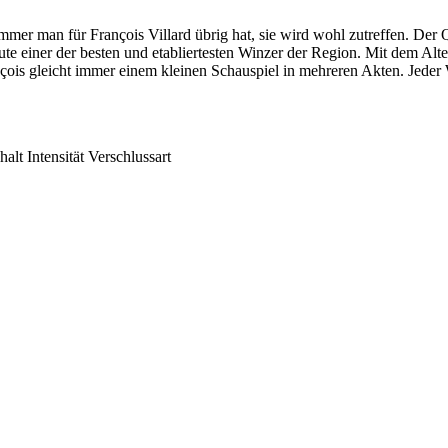
mmer man für François Villard übrig hat, sie wird wohl zutreffen. Der Q
eute einer der besten und etabliertesten Winzer der Region. Mit dem A
çois gleicht immer einem kleinen Schauspiel in mehreren Akten. Jeder We
halt
Intensität
Verschlussart