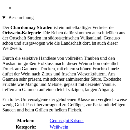
Beschreibung
Der
Chardonnay Straden
ist ein mittelkräftiger Vertreter der
Ortswein-Kategorie
. Die Reben dafür stammen ausschließlich aus
der Ortschaft Straden im südoststeirischen Vulkanland. Genauso
schön und ausgewogen wie die Landschaft dort, ist auch dieser
Weißwein.
Durch die selektive Handlese von vollreifen Trauben und den
Ausbau im großen Holzfass macht dieser Wein schon ordentlich
Druck am Gaumen. Trocken, mit einem schönen Fruchtschmelz
duftet der Wein nach Zitrus und frischen Wiesenkräutern. Am
Gaumen sehr präsent, mit schöner animierender Säure. Exotische
Früchte wie Mango und Melone, gepaart mit dezenter Vanille,
treffen am Gaumen auf einen leicht salzigen, langen Abgang.
Ein tolles Universalgenie der gehobenen Klasse um vergleichsweise
wenig Geld. Passt hervorragend zu Geflügel, zur Pasta mit deftigen
Saucen und beim Grillen zu hellem Fleisch.
Marken:
Genussgut Krispel
Kategorie:
Weißwein