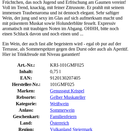
Früchtchen, das noch Jugend und Erfrischung am Gaumen vereint!
Voll im Trend, knackig, mit feiner Zitrusnote. Er prahlt mit seinem
immensen Traubenaroma und ist dennoch elegant. Sehr saftiger
Wein, der jung und sexy im Glas auf sich aufmerksam macht und
mit präsentem Muskat sowie Holunderblüte fesselt. Expressiv
aromatisch mit traubigen Noten im Abgang. OHHH, bitte noch
einen Schluck davon und noch einen und ...
Ein Wein, der auch fast alle begeistern wird - egal ob pur auf der
Terrasse, als Sommerspritzer gegen den Durst oder auch als Aperitif.
Hier ist Trinkfreude mit Niveau garantiert!
Art.-Nr.:
KRI-101GMF025
Inhalt:
0,75 l
EAN:
9120130207405
Hersteller-Nr.:
101GMF025
Marken:
Genussgut Krispel
Rebsorte:
Gelber Muskateller
Kategorie:
Weißwein
Anlass:
Sommerwein
Geschenkart:
Familienfeiern
Land:
Österreich
Region:
Vulkanland Steiermark