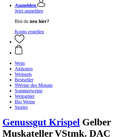
Anmelden
Jetzt anmelden
Bist du
neu hier?
Konto erstellen
Wein
Aktionen
Weinsets
Bestseller
9Weine des Monats
Sommerweine
Weingüter
Bio Weine
Stories
Genussgut Krispel
Gelber
Muskateller VStmk. DAC