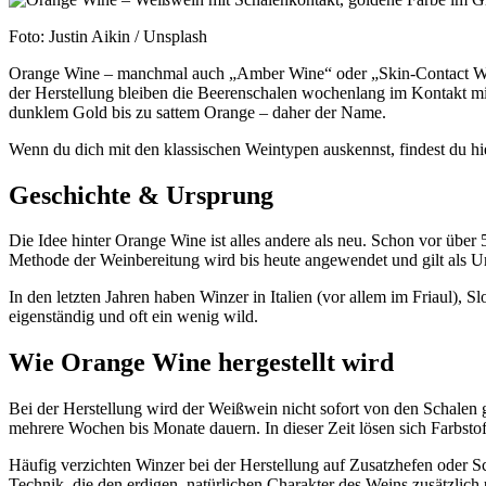
Foto: Justin Aikin / Unsplash
Orange Wine – manchmal auch „Amber Wine“ oder „Skin-Contact Wine“
der Herstellung bleiben die Beerenschalen wochenlang im Kontakt mit
dunklem Gold bis zu sattem Orange – daher der Name.
Wenn du dich mit den klassischen Weintypen auskennst, findest du h
Geschichte & Ursprung
Die Idee hinter Orange Wine ist alles andere als neu. Schon vor übe
Methode der Weinbereitung wird bis heute angewendet und gilt al
In den letzten Jahren haben Winzer in Italien (vor allem im Friaul), S
eigenständig und oft ein wenig wild.
Wie Orange Wine hergestellt wird
Bei der Herstellung wird der Weißwein nicht sofort von den Schalen
mehrere Wochen bis Monate dauern. In dieser Zeit lösen sich Farbst
Häufig verzichten Winzer bei der Herstellung auf Zusatzhefen oder
Technik, die den erdigen, natürlichen Charakter des Weins zusätzlich u