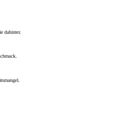
e dahinter.
eschmack.
ätsmangel.