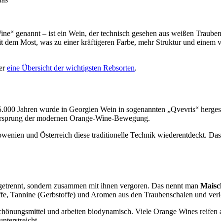
 genannt – ist ein Wein, der technisch gesehen aus weißen Trauben g
 dem Most, was zu einer kräftigeren Farbe, mehr Struktur und einem v
ier
eine Übersicht der wichtigsten Rebsorten
.
r 5.000 Jahren wurde in Georgien Wein in sogenannten „Qvevris“ herges
s Ursprung der modernen Orange-Wine-Bewegung.
lowenien und Österreich diese traditionelle Technik wiederentdeckt. Das
 getrennt, sondern zusammen mit ihnen vergoren. Das nennt man
Maisc
offe, Tannine (Gerbstoffe) und Aromen aus den Traubenschalen und ver
 Schönungsmittel und arbeiten biodynamisch. Viele Orange Wines reif
nterstreicht.