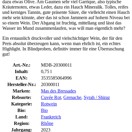
dazu etwas Olive. Am Gaumen sehr viel Garrique, also typische
Kräuternoten, etwas Leder, dazu ein Hauch Mineralik. Tolles, reifes
und kerniges Tannin, gute präsente Säure, die vielleicht einen Hauch
mehr sein könnte, aber das ist schon Jammern auf hohem Niveau bei
so einem Wein. Der Abgang ist fruchtig, mittellang und lässt das
Wasser im Mund zusammenlaufen, was will man eigentlich mehr?
Ein erstaunlich druckvoller und vielschichtiger Wein, der für den
Preis absolut überzeugen kann, wenn man ehrlich ist, ein echtes
Highlight. In Blindproben, definitiv immer für eine Überraschung
gut!
Art.-Nr.:
MDB-20300011
Inhalt:
0,75 l
EAN:
3535585064996
Hersteller-Nr.:
20300011
Marken:
Mas des Bressades
Rebsorte:
Cuvée Rot
,
Grenache
,
Syrah / Shiraz
Kategorie:
Rotwein
Bio:
Bio
Land:
Frankreich
Region:
Rhône
Jahrgang:
2023