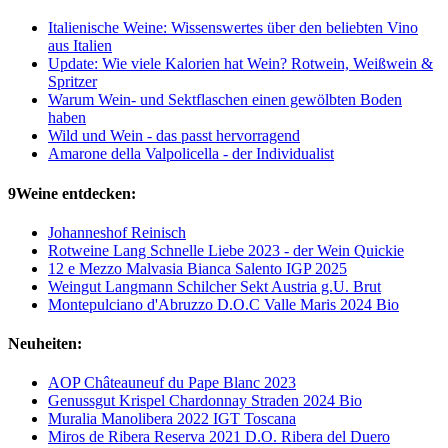
Italienische Weine: Wissenswertes über den beliebten Vino
aus Italien
Update: Wie viele Kalorien hat Wein? Rotwein, Weißwein &
Spritzer
Warum Wein- und Sektflaschen einen gewölbten Boden
haben
Wild und Wein - das passt hervorragend
Amarone della Valpolicella - der Individualist
9Weine entdecken:
Johanneshof Reinisch
Rotweine Lang Schnelle Liebe 2023 - der Wein Quickie
12 e Mezzo Malvasia Bianca Salento IGP 2025
Weingut Langmann Schilcher Sekt Austria g.U. Brut
Montepulciano d'Abruzzo D.O.C Valle Maris 2024 Bio
Neuheiten:
AOP Châteauneuf du Pape Blanc 2023
Genussgut Krispel Chardonnay Straden 2024 Bio
Muralia Manolibera 2022 IGT Toscana
Miros de Ribera Reserva 2021 D.O. Ribera del Duero