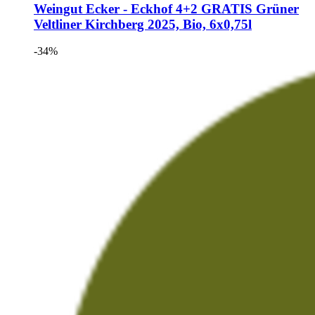
Weingut Ecker - Eckhof
4+2 GRATIS Grüner
Veltliner Kirchberg 2025, Bio, 6x0,75l
-34%