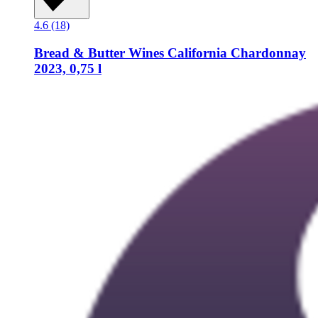
4.6 (18)
Bread & Butter Wines
California Chardonnay
2023, 0,75 l