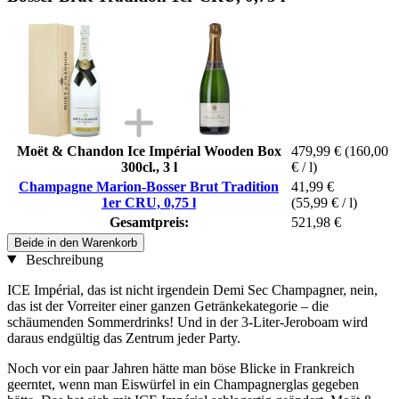
Moët & Chandon Ice Impérial Wooden Box
479,99 €
(160,00
300cl., 3 l
€ / l)
Champagne Marion-Bosser Brut Tradition
41,99 €
1er CRU, 0,75 l
(55,99 € / l)
Gesamtpreis:
521,98 €
Beide in den Warenkorb
Beschreibung
ICE Impérial, das ist nicht irgendein Demi Sec Champagner, nein,
das ist der Vorreiter einer ganzen Getränkekategorie – die
schäumenden Sommerdrinks! Und in der 3-Liter-Jeroboam wird
daraus endgültig das Zentrum jeder Party.
Noch vor ein paar Jahren hätte man böse Blicke in Frankreich
geerntet, wenn man Eiswürfel in ein Champagnerglas gegeben