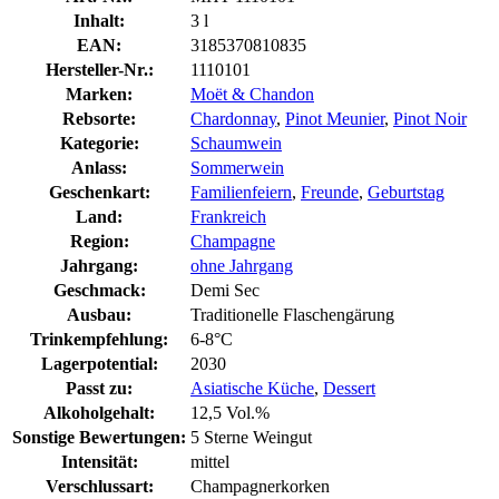
Inhalt:
3 l
EAN:
3185370810835
Hersteller-Nr.:
1110101
Marken:
Moët & Chandon
Rebsorte:
Chardonnay
,
Pinot Meunier
,
Pinot Noir
Kategorie:
Schaumwein
Anlass:
Sommerwein
Geschenkart:
Familienfeiern
,
Freunde
,
Geburtstag
Land:
Frankreich
Region:
Champagne
Jahrgang:
ohne Jahrgang
Geschmack:
Demi Sec
Ausbau:
Traditionelle Flaschengärung
Trinkempfehlung:
6-8°C
Lagerpotential:
2030
Passt zu:
Asiatische Küche
,
Dessert
Alkoholgehalt:
12,5 Vol.%
Sonstige Bewertungen:
5 Sterne Weingut
Intensität:
mittel
Verschlussart:
Champagnerkorken