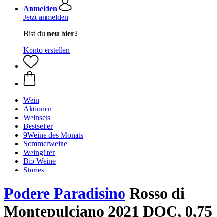
Anmelden
Jetzt anmelden
Bist du
neu hier?
Konto erstellen
Wein
Aktionen
Weinsets
Bestseller
9Weine des Monats
Sommerweine
Weingüter
Bio Weine
Stories
Podere Paradisino
Rosso di
Montepulciano 2021 DOC, 0,75