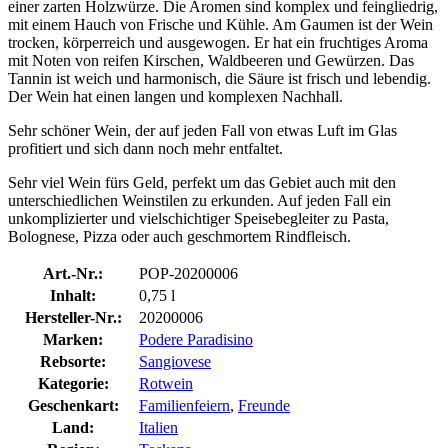
einer zarten Holzwürze. Die Aromen sind komplex und feingliedrig,
mit einem Hauch von Frische und Kühle. Am Gaumen ist der Wein
trocken, körperreich und ausgewogen. Er hat ein fruchtiges Aroma
mit Noten von reifen Kirschen, Waldbeeren und Gewürzen. Das
Tannin ist weich und harmonisch, die Säure ist frisch und lebendig.
Der Wein hat einen langen und komplexen Nachhall.
Sehr schöner Wein, der auf jeden Fall von etwas Luft im Glas
profitiert und sich dann noch mehr entfaltet.
Sehr viel Wein fürs Geld, perfekt um das Gebiet auch mit den
unterschiedlichen Weinstilen zu erkunden. Auf jeden Fall ein
unkomplizierter und vielschichtiger Speisebegleiter zu Pasta,
Bolognese, Pizza oder auch geschmortem Rindfleisch.
Art.-Nr.:
POP-20200006
Inhalt:
0,75 l
Hersteller-Nr.:
20200006
Marken:
Podere Paradisino
Rebsorte:
Sangiovese
Kategorie:
Rotwein
Geschenkart:
Familienfeiern
,
Freunde
Land:
Italien