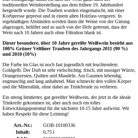
traditionellen Weinherstellung aus dem frühen 19. Jahrhundert
hergestellt wurde. Die Trauben wurden eingemaischt, mit einer
Korbpresse gepresst und in einem alten Holzfass vergoren. In
regelmäßigen Abständen werden dann die Weine von der Gärung
abgezogen, belüftet und so auch von der Hefe getrennt, dass der
Wein nach 10 Jahren auch ohne Filtration blank ist.
Dieser besondere, über 10 Jahre gereifte Weißwein besteht aus
100% Grüner Veltliner Trauben des Jahrgangs 2011 (90 %)
und 2010 (10%)
Die Farbe im Glas ist noch fast jugendlich mit leuchtendem
Goldgelb. Der Duft ist sehr vielschichtig, frisch, mit nussiger Würze,
Orangenzesten, Quitten und Mandeln. Am Gaumen lebendig,
engmaschig und lang anhaltend. Man schmeckt den vollen Körper
und die Mineralität, ohne dabei an Trinkfreude zu verlieren.
Ein streng limitierter, gut gereifter Weißwein, der jetzt in die ideale
Trinkreife gekommen ist, aber auch noch ein tolles
Entwicklungspotential für die nächsten 10-15 Jahre aufweist. Wir
haben Respekt für diese Leistung!
Art.-Nr.:
GOB-10100336
Inhalt:
0,75 l