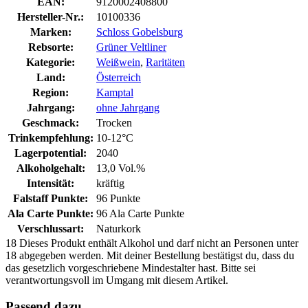
EAN:
9120002408800
Hersteller-Nr.:
10100336
Marken:
Schloss Gobelsburg
Rebsorte:
Grüner Veltliner
Kategorie:
Weißwein
,
Raritäten
Land:
Österreich
Region:
Kamptal
Jahrgang:
ohne Jahrgang
Geschmack:
Trocken
Trinkempfehlung:
10-12°C
Lagerpotential:
2040
Alkoholgehalt:
13,0 Vol.%
Intensität:
kräftig
Falstaff Punkte:
96 Punkte
Ala Carte Punkte:
96 Ala Carte Punkte
Verschlussart:
Naturkork
18
Dieses Produkt enthält Alkohol und darf nicht an Personen unter
18 abgegeben werden. Mit deiner Bestellung bestätigst du, dass du
das gesetzlich vorgeschriebene Mindestalter hast. Bitte sei
verantwortungsvoll im Umgang mit diesem Artikel.
Passend dazu