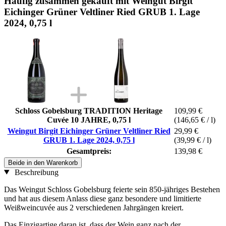
Häufig zusammen gekauft mit Weingut Birgit
Eichinger Grüner Veltliner Ried GRUB 1. Lage
2024, 0,75 l
Schloss Gobelsburg TRADITION Heritage
109,99 €
Cuvée 10 JAHRE, 0,75 l
(146,65 € / l)
Weingut Birgit Eichinger Grüner Veltliner Ried
29,99 €
GRUB 1. Lage 2024, 0,75 l
(39,99 € / l)
Gesamtpreis:
139,98 €
Beide in den Warenkorb
Beschreibung
Das Weingut Schloss Gobelsburg feierte sein 850-jähriges Bestehen
und hat aus diesem Anlass diese ganz besondere und limitierte
Weißweincuvée aus 2 verschiedenen Jahrgängen kreiert.
Das Einzigartige daran ist, dass der Wein ganz nach der