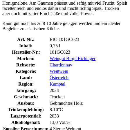
Honigmelone. Am Gaumen präsent und saftig mit viel Frucht. Spielt
facettenreich und endlos dahin und macht richtig Spaß. Trocken
aber doch mit zarter Fruchtsüße und voller Power.
Kann gut noch bis zu 8-10 Jahre gelagert werden und ein idealer
Begleiter zu asiatischen Küche.
Art.-Nr.:
EIC-101GC023
Inhalt:
0,75 l
Hersteller-Nr.:
101GC023
Marken:
Weingut Birgit Eichinger
Rebsorte:
Chardonnay
Kategorie:
Weißwein
Land:
Österreich
Region:
Kamptal
Jahrgang:
2024
Geschmack:
Trocken
Ausbau:
Gebrauchtes Holz
Trinkempfehlung:
8-10°C
Lagerpotential:
2033
Alkoholgehalt:
13,0 Vol.%
Sonstige Bewertungen:
4 Sterne Weingut