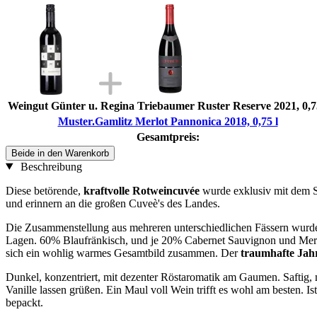
Weingut Günter u. Regina Triebaumer Ruster Reserve 2021, 0,7
Muster.Gamlitz Merlot Pannonica 2018, 0,75 l
Gesamtpreis:
Beide in den Warenkorb
Beschreibung
Diese betörende,
kraftvolle Rotweincuvée
wurde exklusiv mit dem S
und erinnern an die großen Cuveè's des Landes.
Die Zusammenstellung aus mehreren unterschiedlichen Fässern wurde 
Lagen. 60% Blaufränkisch, und je 20% Cabernet Sauvignon und Merlot
sich ein wohlig warmes Gesamtbild zusammen. Der
traumhafte Jah
Dunkel, konzentriert, mit dezenter Röstaromatik am Gaumen. Saftig,
Vanille lassen grüßen. Ein Maul voll Wein trifft es wohl am besten. 
bepackt.