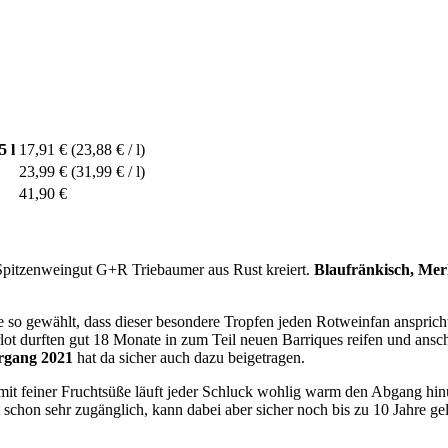
5 l
17,91 €
(23,88 € / l)
23,99 €
(31,99 € / l)
41,90 €
pitzenweingut G+R Triebaumer aus Rust kreiert.
Blaufränkisch, Mer
so gewählt, dass dieser besondere Tropfen jeden Rotweinfan anspricht
 durften gut 18 Monate in zum Teil neuen Barriques reifen und ansch
rgang 2021
hat da sicher auch dazu beigetragen.
 mit feiner Fruchtsüße läuft jeder Schluck wohlig warm den Abgang h
Ist schon sehr zugänglich, kann dabei aber sicher noch bis zu 10 Jahre 