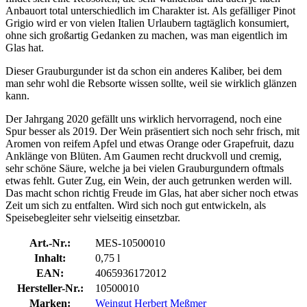
Anbauort total unterschiedlich im Charakter ist. Als gefälliger Pinot
Grigio wird er von vielen Italien Urlaubern tagtäglich konsumiert,
ohne sich großartig Gedanken zu machen, was man eigentlich im
Glas hat.
Dieser Grauburgunder ist da schon ein anderes Kaliber, bei dem
man sehr wohl die Rebsorte wissen sollte, weil sie wirklich glänzen
kann.
Der Jahrgang 2020 gefällt uns wirklich hervorragend, noch eine
Spur besser als 2019. Der Wein präsentiert sich noch sehr frisch, mit
Aromen von reifem Apfel und etwas Orange oder Grapefruit, dazu
Anklänge von Blüten. Am Gaumen recht druckvoll und cremig,
sehr schöne Säure, welche ja bei vielen Grauburgundern oftmals
etwas fehlt. Guter Zug, ein Wein, der auch getrunken werden will.
Das macht schon richtig Freude im Glas, hat aber sicher noch etwas
Zeit um sich zu entfalten. Wird sich noch gut entwickeln, als
Speisebegleiter sehr vielseitig einsetzbar.
Art.-Nr.:
MES-10500010
Inhalt:
0,75 l
EAN:
4065936172012
Hersteller-Nr.:
10500010
Marken:
Weingut Herbert Meßmer