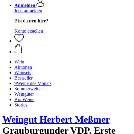
Anmelden
Jetzt anmelden
Bist du
neu hier?
Konto erstellen
Wein
Aktionen
Weinsets
Bestseller
9Weine des Monats
Sommerweine
Weingüter
Bio Weine
Stories
Weingut Herbert Meßmer
Grauburgunder VDP. Erste