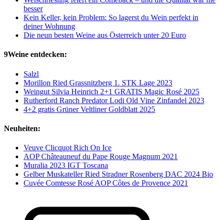
besser
Kein Keller, kein Problem: So lagerst du Wein perfekt in
deiner Wohnung
Die neun besten Weine aus Österreich unter 20 Euro
9Weine entdecken:
Salzl
Morillon Ried Grassnitzberg 1. STK Lage 2023
Weingut Silvia Heinrich 2+1 GRATIS Magic Rosé 2025
Rutherford Ranch Predator Lodi Old Vine Zinfandel 2023
4+2 gratis Grüner Veltliner Goldblatt 2025
Neuheiten:
Veuve Clicquot Rich On Ice
AOP Châteauneuf du Pape Rouge Magnum 2021
Muralia 2023 IGT Toscana
Gelber Muskateller Ried Stradner Rosenberg DAC 2024 Bio
Cuvée Comtesse Rosé AOP Côtes de Provence 2021