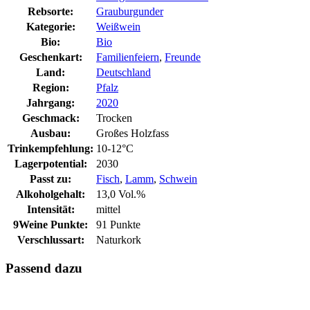
Rebsorte:
Grauburgunder
Kategorie:
Weißwein
Bio:
Bio
Geschenkart:
Familienfeiern
,
Freunde
Land:
Deutschland
Region:
Pfalz
Jahrgang:
2020
Geschmack:
Trocken
Ausbau:
Großes Holzfass
Trinkempfehlung:
10-12°C
Lagerpotential:
2030
Passt zu:
Fisch
,
Lamm
,
Schwein
Alkoholgehalt:
13,0 Vol.%
Intensität:
mittel
9Weine Punkte:
91 Punkte
Verschlussart:
Naturkork
Passend dazu