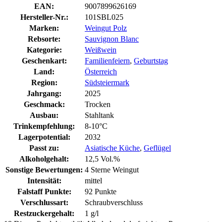
EAN:
9007899626169
Hersteller-Nr.:
101SBL025
Marken:
Weingut Polz
Rebsorte:
Sauvignon Blanc
Kategorie:
Weißwein
Geschenkart:
Familienfeiern
,
Geburtstag
Land:
Österreich
Region:
Südsteiermark
Jahrgang:
2025
Geschmack:
Trocken
Ausbau:
Stahltank
Trinkempfehlung:
8-10°C
Lagerpotential:
2032
Passt zu:
Asiatische Küche
,
Geflügel
Alkoholgehalt:
12,5 Vol.%
Sonstige Bewertungen:
4 Sterne Weingut
Intensität:
mittel
Falstaff Punkte:
92 Punkte
Verschlussart:
Schraubverschluss
Restzuckergehalt:
1 g/l