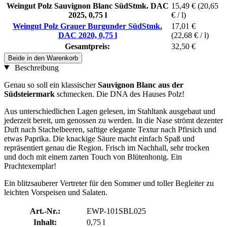
Weingut Polz Sauvignon Blanc SüdStmk. DAC
15,49 €
(20,65
2025, 0,75 l
€ / l)
Weingut Polz Grauer Burgunder SüdStmk.
17,01 €
DAC 2020, 0,75 l
(22,68 € / l)
Gesamtpreis:
32,50 €
Beide in den Warenkorb
Beschreibung
Genau so soll ein klassischer
Sauvignon Blanc aus der
Südsteiermark
schmecken. Die DNA des Hauses Polz!
Aus unterschiedlichen Lagen gelesen, im Stahltank ausgebaut und
jederzeit bereit, um genossen zu werden. In die Nase strömt dezenter
Duft nach Stachelbeeren, saftige elegante Textur nach Pfirsich und
etwas Paprika. Die knackige Säure macht einfach Spaß und
repräsentiert genau die Region. Frisch im Nachhall, sehr trocken
und doch mit einem zarten Touch von Blütenhonig. Ein
Prachtexemplar!
Ein blitzsauberer Vertreter für den Sommer und toller Begleiter zu
leichten Vorspeisen und Salaten.
Art.-Nr.:
EWP-101SBL025
Inhalt:
0,75 l