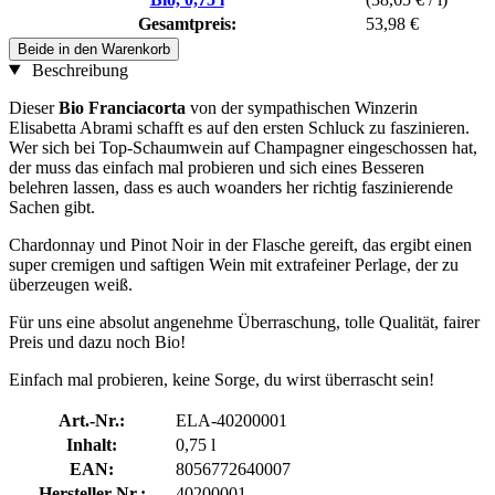
Gesamtpreis:
53,98 €
Beide in den Warenkorb
Beschreibung
Dieser
Bio Franciacorta
von der sympathischen Winzerin
Elisabetta Abrami schafft es auf den ersten Schluck zu faszinieren.
Wer sich bei Top-Schaumwein auf Champagner eingeschossen hat,
der muss das einfach mal probieren und sich eines Besseren
belehren lassen, dass es auch woanders her richtig faszinierende
Sachen gibt.
Chardonnay und Pinot Noir in der Flasche gereift, das ergibt einen
super cremigen und saftigen Wein mit extrafeiner Perlage, der zu
überzeugen weiß.
Für uns eine absolut angenehme Überraschung, tolle Qualität, fairer
Preis und dazu noch Bio!
Einfach mal probieren, keine Sorge, du wirst überrascht sein!
Art.-Nr.:
ELA-40200001
Inhalt:
0,75 l
EAN:
8056772640007
Hersteller-Nr.:
40200001