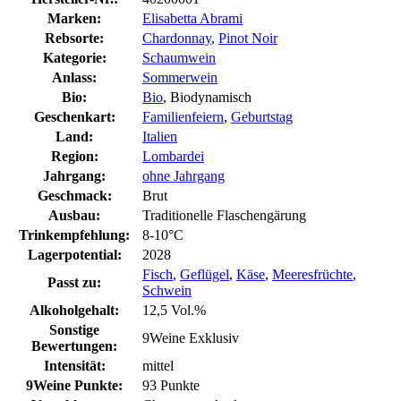
Marken:
Elisabetta Abrami
Rebsorte:
Chardonnay
,
Pinot Noir
Kategorie:
Schaumwein
Anlass:
Sommerwein
Bio:
Bio
, Biodynamisch
Geschenkart:
Familienfeiern
,
Geburtstag
Land:
Italien
Region:
Lombardei
Jahrgang:
ohne Jahrgang
Geschmack:
Brut
Ausbau:
Traditionelle Flaschengärung
Trinkempfehlung:
8-10°C
Lagerpotential:
2028
Fisch
,
Geflügel
,
Käse
,
Meeresfrüchte
,
Passt zu:
Schwein
Alkoholgehalt:
12,5 Vol.%
Sonstige
9Weine Exklusiv
Bewertungen:
Intensität:
mittel
9Weine Punkte:
93 Punkte