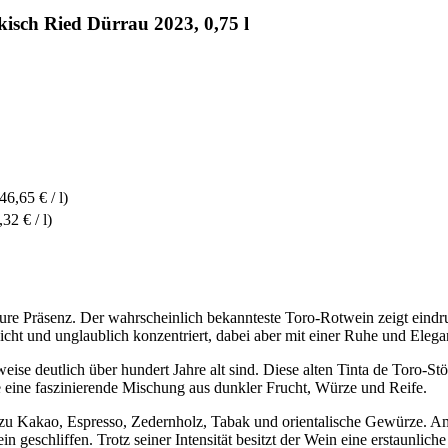
sch Ried Dürrau 2023, 0,75 l
46,65 € / l)
,32 € / l)
re Präsenz. Der wahrscheinlich bekannteste Toro-Rotwein zeigt eindr
icht und unglaublich konzentriert, dabei aber mit einer Ruhe und Elegan
ise deutlich über hundert Jahre alt sind. Diese alten Tinta de Toro-St
e eine faszinierende Mischung aus dunkler Frucht, Würze und Reife.
zu Kakao, Espresso, Zedernholz, Tabak und orientalische Gewürze. Am
ein geschliffen. Trotz seiner Intensität besitzt der Wein eine erstaunli