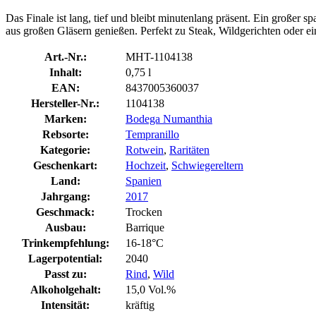
Das Finale ist lang, tief und bleibt minutenlang präsent. Ein großer
aus großen Gläsern genießen. Perfekt zu Steak, Wildgerichten oder ei
Art.-Nr.:
MHT-1104138
Inhalt:
0,75 l
EAN:
8437005360037
Hersteller-Nr.:
1104138
Marken:
Bodega Numanthia
Rebsorte:
Tempranillo
Kategorie:
Rotwein
,
Raritäten
Geschenkart:
Hochzeit
,
Schwiegereltern
Land:
Spanien
Jahrgang:
2017
Geschmack:
Trocken
Ausbau:
Barrique
Trinkempfehlung:
16-18°C
Lagerpotential:
2040
Passt zu:
Rind
,
Wild
Alkoholgehalt:
15,0 Vol.%
Intensität:
kräftig