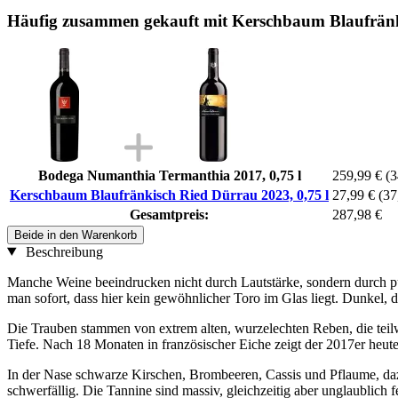
Häufig zusammen gekauft mit Kerschbaum Blaufränki
Bodega Numanthia Termanthia 2017, 0,75 l
259,99 €
(3
Kerschbaum Blaufränkisch Ried Dürrau 2023, 0,75 l
27,99 €
(37
Gesamtpreis:
287,98 €
Beide in den Warenkorb
Beschreibung
Manche Weine beeindrucken nicht durch Lautstärke, sondern durch pu
man sofort, dass hier kein gewöhnlicher Toro im Glas liegt. Dunkel, d
Die Trauben stammen von extrem alten, wurzelechten Reben, die teilwe
Tiefe. Nach 18 Monaten in französischer Eiche zeigt der 2017er heut
In der Nase schwarze Kirschen, Brombeeren, Cassis und Pflaume, da
schwerfällig. Die Tannine sind massiv, gleichzeitig aber unglaublich f