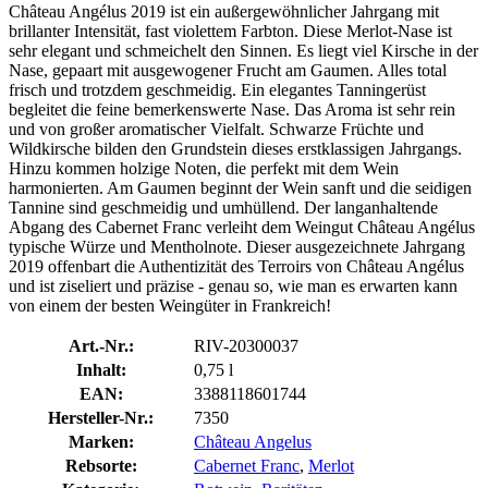
Château Angélus 2019 ist ein außergewöhnlicher Jahrgang mit
brillanter Intensität, fast violettem Farbton. Diese Merlot-Nase ist
sehr elegant und schmeichelt den Sinnen. Es liegt viel Kirsche in der
Nase, gepaart mit ausgewogener Frucht am Gaumen. Alles total
frisch und trotzdem geschmeidig. Ein elegantes Tanningerüst
begleitet die feine bemerkenswerte Nase. Das Aroma ist sehr rein
und von großer aromatischer Vielfalt. Schwarze Früchte und
Wildkirsche bilden den Grundstein dieses erstklassigen Jahrgangs.
Hinzu kommen holzige Noten, die perfekt mit dem Wein
harmonierten. Am Gaumen beginnt der Wein sanft und die seidigen
Tannine sind geschmeidig und umhüllend. Der langanhaltende
Abgang des Cabernet Franc verleiht dem Weingut Château Angélus
typische Würze und Mentholnote. Dieser ausgezeichnete Jahrgang
2019 offenbart die Authentizität des Terroirs von Château Angélus
und ist ziseliert und präzise - genau so, wie man es erwarten kann
von einem der besten Weingüter in Frankreich!
Art.-Nr.:
RIV-20300037
Inhalt:
0,75 l
EAN:
3388118601744
Hersteller-Nr.:
7350
Marken:
Château Angelus
Rebsorte:
Cabernet Franc
,
Merlot