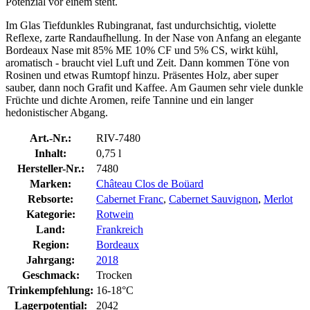
Potenzial vor einem steht.
Im Glas Tiefdunkles Rubingranat, fast undurchsichtig, violette
Reflexe, zarte Randaufhellung. In der Nase von Anfang an elegante
Bordeaux Nase mit 85% ME 10% CF und 5% CS, wirkt kühl,
aromatisch - braucht viel Luft und Zeit. Dann kommen Töne von
Rosinen und etwas Rumtopf hinzu. Präsentes Holz, aber super
sauber, dann noch Grafit und Kaffee. Am Gaumen sehr viele dunkle
Früchte und dichte Aromen, reife Tannine und ein langer
hedonistischer Abgang.
Art.-Nr.:
RIV-7480
Inhalt:
0,75 l
Hersteller-Nr.:
7480
Marken:
Château Clos de Boüard
Rebsorte:
Cabernet Franc
,
Cabernet Sauvignon
,
Merlot
Kategorie:
Rotwein
Land:
Frankreich
Region:
Bordeaux
Jahrgang:
2018
Geschmack:
Trocken
Trinkempfehlung:
16-18°C
Lagerpotential:
2042