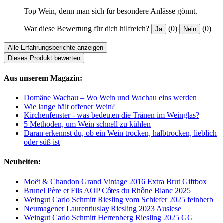
Top Wein, denn man sich für besondere Anlässe gönnt.
War diese Bewertung für dich hilfreich?
(0)
(0)
Ja
Nein
Alle Erfahrungsberichte anzeigen
Dieses Produkt bewerten
Aus unserem Magazin:
Domäne Wachau – Wo Wein und Wachau eins werden
Wie lange hält offener Wein?
Kirchenfenster - was bedeuten die Tränen im Weinglas?
5 Methoden, um Wein schnell zu kühlen
Daran erkennst du, ob ein Wein trocken, halbtrocken, lieblich
oder süß ist
Neuheiten:
Moët & Chandon Grand Vintage 2016 Extra Brut Giftbox
Brunel Père et Fils AOP Côtes du Rhône Blanc 2025
Weingut Carlo Schmitt Riesling vom Schiefer 2025 feinherb
Neumagener Laurentiuslay Riesling 2023 Auslese
Weingut Carlo Schmitt Herrenberg Riesling 2025 GG