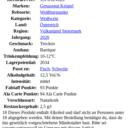
Marken:
Genussgut Krispel
Rebsorte:
Weißburgunder
Kategorie:
Weißwein
Land:
Österreich
Region:
Vulkanland Steiermark
Jahrgang:
2020
Geschmack:
Trocken
Ausbau:
Barrique
Trinkempfehlung:
10-12°C
Lagerpotential:
2034
Passt zu:
Fisch
,
Schwein
Alkoholgehalt:
12,5 Vol.%
Intensität:
mittel
Falstaff Punkte:
93 Punkte
Ala Carte Punkte:
94 Ala Carte Punkte
Verschlussart:
Naturkork
Restzuckergehalt:
2,5 g/l
18
Dieses Produkt enthält Alkohol und darf nicht an Personen unter
18 abgegeben werden. Mit deiner Bestellung bestätigst du, dass du
das gesetzlich vorgeschriebene Mindestalter hast. Bitte sei
verantwortungsvoll im Umgang mit diesem Artikel.