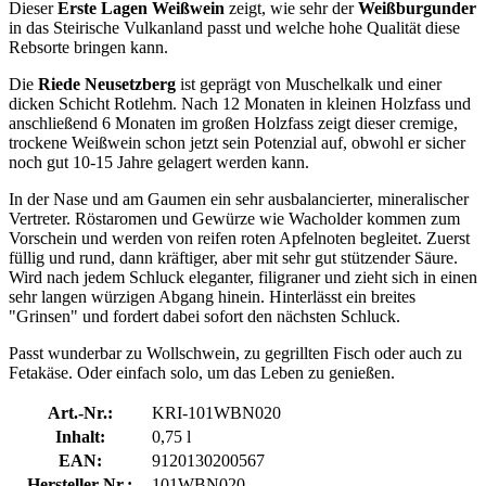
Dieser
Erste Lagen Weißwein
zeigt, wie sehr der
Weißburgunder
in das Steirische Vulkanland passt und welche hohe Qualität diese
Rebsorte bringen kann.
Die
Riede Neusetzberg
ist geprägt von Muschelkalk und einer
dicken Schicht Rotlehm. Nach 12 Monaten in kleinen Holzfass und
anschließend 6 Monaten im großen Holzfass zeigt dieser cremige,
trockene Weißwein schon jetzt sein Potenzial auf, obwohl er sicher
noch gut 10-15 Jahre gelagert werden kann.
In der Nase und am Gaumen ein sehr ausbalancierter, mineralischer
Vertreter. Röstaromen und Gewürze wie Wacholder kommen zum
Vorschein und werden von reifen roten Apfelnoten begleitet. Zuerst
füllig und rund, dann kräftiger, aber mit sehr gut stützender Säure.
Wird nach jedem Schluck eleganter, filigraner und zieht sich in einen
sehr langen würzigen Abgang hinein. Hinterlässt ein breites
"Grinsen" und fordert dabei sofort den nächsten Schluck.
Passt wunderbar zu Wollschwein, zu gegrillten Fisch oder auch zu
Fetakäse. Oder einfach solo, um das Leben zu genießen.
Art.-Nr.:
KRI-101WBN020
Inhalt:
0,75 l
EAN:
9120130200567
Hersteller-Nr.:
101WBN020