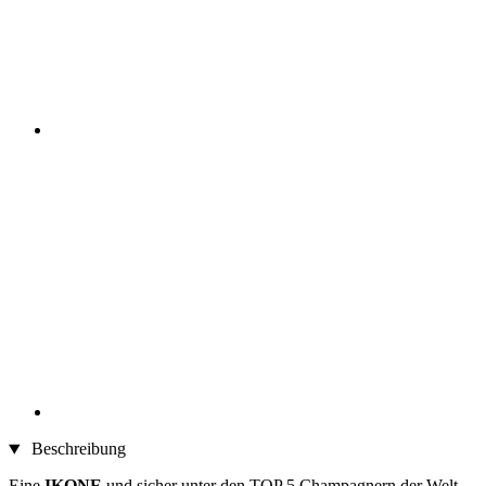
Beschreibung
Eine
IKONE
und sicher unter den TOP 5 Champagnern der Welt.