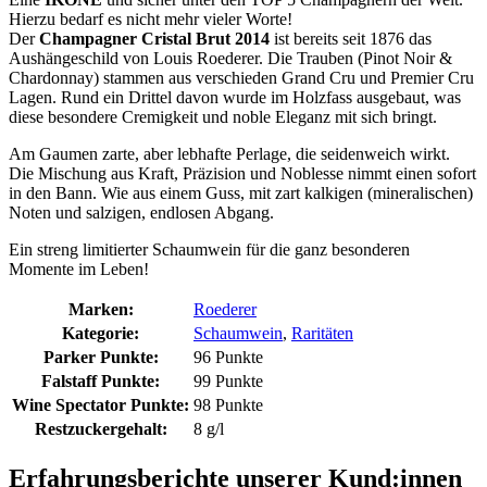
Hierzu bedarf es nicht mehr vieler Worte!
Der
Champagner Cristal Brut 2014
ist bereits seit 1876 das
Aushängeschild von Louis Roederer. Die Trauben (Pinot Noir &
Chardonnay) stammen aus verschieden Grand Cru und Premier Cru
Lagen. Rund ein Drittel davon wurde im Holzfass ausgebaut, was
diese besondere Cremigkeit und noble Eleganz mit sich bringt.
Am Gaumen zarte, aber lebhafte Perlage, die seidenweich wirkt.
Die Mischung aus Kraft, Präzision und Noblesse nimmt einen sofort
in den Bann. Wie aus einem Guss, mit zart kalkigen (mineralischen)
Noten und salzigen, endlosen Abgang.
Ein streng limitierter Schaumwein für die ganz besonderen
Momente im Leben!
Marken:
Roederer
Kategorie:
Schaumwein
,
Raritäten
Parker Punkte:
96 Punkte
Falstaff Punkte:
99 Punkte
Wine Spectator Punkte:
98 Punkte
Restzuckergehalt:
8 g/l
Erfahrungsberichte unserer Kund:innen