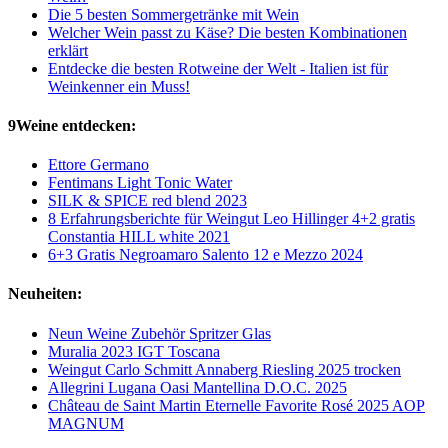
Die 5 besten Sommergetränke mit Wein
Welcher Wein passt zu Käse? Die besten Kombinationen
erklärt
Entdecke die besten Rotweine der Welt - Italien ist für
Weinkenner ein Muss!
9Weine entdecken:
Ettore Germano
Fentimans Light Tonic Water
SILK & SPICE red blend 2023
8 Erfahrungsberichte für Weingut Leo Hillinger 4+2 gratis
Constantia HILL white 2021
6+3 Gratis Negroamaro Salento 12 e Mezzo 2024
Neuheiten:
Neun Weine Zubehör Spritzer Glas
Muralia 2023 IGT Toscana
Weingut Carlo Schmitt Annaberg Riesling 2025 trocken
Allegrini Lugana Oasi Mantellina D.O.C. 2025
Château de Saint Martin Eternelle Favorite Rosé 2025 AOP
MAGNUM