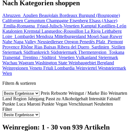
Nach Kategorien shoppen
Abruzzen
Apulien
Beaujolais
Bordeaux
Burgund (Bourgogne)
Californien
Carnuntum
Champagne
Eisenberg
Elsass (Alsace)
Emilia-Romagna
Friaul-Julisch-Venetien
Kamptal
Kastillien-León
Katalonien
Kremstal
Languedoc-Roussillon
La Rioja
Leithaberg
Loire
Lombardei
Mendoza
Mittelburgenland
Mosel-Saar-Ruwer
Nahe
Napa Valley
Neusiedlersee
Oregon
Penedès
Pfalz
Piemont
Provence
Rhône
Rias Baixas
Ribera del Duero
Sardinien
Sizilien
Steiermark
Südfrankreich
Südsteiermark
Thermenregion
Toskana
Traisental
Trentino / Südtirol
Venetien
Vulkanland Steiermark
Wachau
Wagram
Washington State
Weinbaugebiet Bergland
Weinregionen Veneto Friuli Lombardia
Weinviertel
Weststeiermark
Wien
Filtern & sortieren
Preis
Rebsorte
Weingut / Marke
Bio Weinarten
Land
Region
Jahrgang
Passt zu
Alkoholgehalt
Intensität
Falstaff
Punkte
Luca Maroni Punkte
Vegan
Verschlussart
Neuheiten
Filter
Weinregion: 1 - 30 von 939 Artikeln