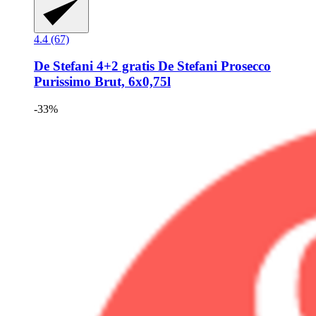
4.4 (67)
De Stefani
4+2 gratis De Stefani Prosecco
Purissimo Brut, 6x0,75l
-33%