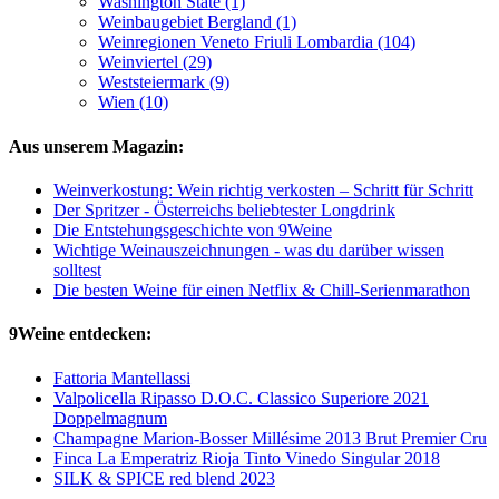
Washington State (1)
Weinbaugebiet Bergland (1)
Weinregionen Veneto Friuli Lombardia (104)
Weinviertel (29)
Weststeiermark (9)
Wien (10)
Aus unserem Magazin:
Weinverkostung: Wein richtig verkosten – Schritt für Schritt
Der Spritzer - Österreichs beliebtester Longdrink
Die Entstehungsgeschichte von 9Weine
Wichtige Weinauszeichnungen - was du darüber wissen
solltest
Die besten Weine für einen Netflix & Chill-Serienmarathon
9Weine entdecken:
Fattoria Mantellassi
Valpolicella Ripasso D.O.C. Classico Superiore 2021
Doppelmagnum
Champagne Marion-Bosser Millésime 2013 Brut Premier Cru
Finca La Emperatriz Rioja Tinto Vinedo Singular 2018
SILK & SPICE red blend 2023