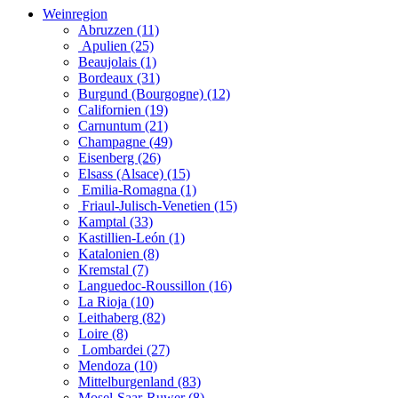
Weinregion
Abruzzen (11)
Apulien (25)
Beaujolais (1)
Bordeaux (31)
Burgund (Bourgogne) (12)
Californien (19)
Carnuntum (21)
Champagne (49)
Eisenberg (26)
Elsass (Alsace) (15)
Emilia-Romagna (1)
Friaul-Julisch-Venetien (15)
Kamptal (33)
Kastillien-León (1)
Katalonien (8)
Kremstal (7)
Languedoc-Roussillon (16)
La Rioja (10)
Leithaberg (82)
Loire (8)
Lombardei (27)
Mendoza (10)
Mittelburgenland (83)
Mosel-Saar-Ruwer (8)