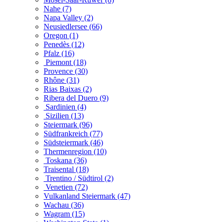
Nahe (7)
Napa Valley (2)
Neusiedlersee (66)
Oregon (1)
Penedès (12)
Pfalz (16)
Piemont (18)
Provence (30)
Rhône (31)
Rias Baixas (2)
Ribera del Duero (9)
Sardinien (4)
Sizilien (13)
Steiermark (96)
Südfrankreich (77)
Südsteiermark (46)
Thermenregion (10)
Toskana (36)
Traisental (18)
Trentino / Südtirol (2)
Venetien (72)
Vulkanland Steiermark (47)
Wachau (36)
Wagram (15)