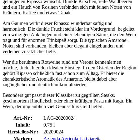
gelungenen Ripasso wünscht. Dunkle Kirschen, reife Waldbeeren
und ein Hauch von Rosinen verbinden sich mit feinen Noten von
Kräutern, Kaffee und etwas Tabak.
Am Gaumen wirkt dieser Ripasso wunderbar saftig und
harmonisch. Die dunkle Frucht steht klar im Vordergrund, begleitet
von würzigen Anklängen und einer lebendigen Säure, die den Wein
trägt und für enormen Trinkspaß sorgt. Die typischen Amarone-
Noten sind vorhanden, bleiben aber elegant eingebunden und
verleihen zusätzliche Tiefe.
Wer die berühmten Rotweine rund um Verona kennenlernen
möchte, findet hier den idealen Einstieg. In den Osterien der Region
gehört Ripasso schließlich fast schon zum Alltag. Er bietet die
charakteristische Aromatik des Amarone, bleibt dabei aber
zugänglicher und deutlich unkomplizierter.
Besonders gut passt dieser Klassiker zu gegrillten Steaks,
geschmortem Rindfleisch oder einer kräftigen Pasta mit Ragù. Ein
Wein, der unglaublich viel Genuss fürs Geld liefert.
Art.-Nr.:
LAG-20200024
Inhalt:
0,75 l
Hersteller-Nr.:
20200024
Marken:
Azienda Agricola La Giaretta