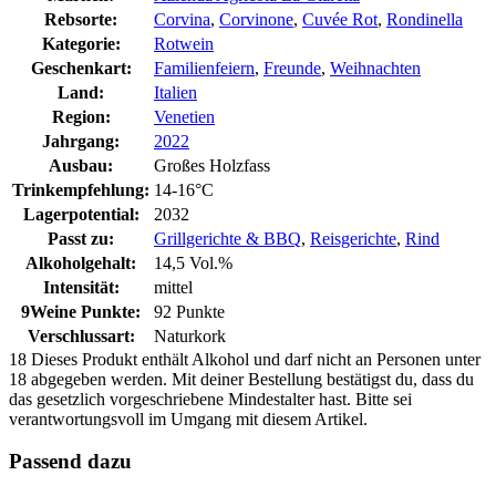
Rebsorte:
Corvina
,
Corvinone
,
Cuvée Rot
,
Rondinella
Kategorie:
Rotwein
Geschenkart:
Familienfeiern
,
Freunde
,
Weihnachten
Land:
Italien
Region:
Venetien
Jahrgang:
2022
Ausbau:
Großes Holzfass
Trinkempfehlung:
14-16°C
Lagerpotential:
2032
Passt zu:
Grillgerichte & BBQ
,
Reisgerichte
,
Rind
Alkoholgehalt:
14,5 Vol.%
Intensität:
mittel
9Weine Punkte:
92 Punkte
Verschlussart:
Naturkork
18
Dieses Produkt enthält Alkohol und darf nicht an Personen unter
18 abgegeben werden. Mit deiner Bestellung bestätigst du, dass du
das gesetzlich vorgeschriebene Mindestalter hast. Bitte sei
verantwortungsvoll im Umgang mit diesem Artikel.
Passend dazu