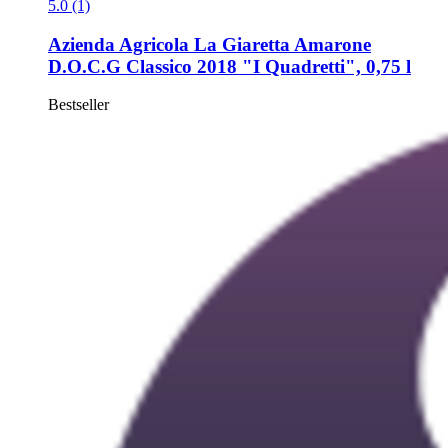
5.0 (1)
Azienda Agricola La Giaretta
Amarone
D.O.C.G Classico 2018 "I Quadretti", 0,75 l
Bestseller