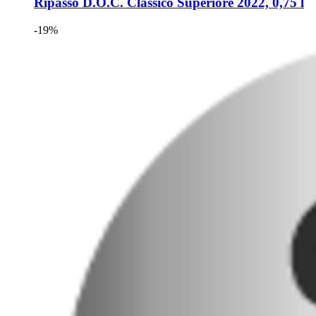
Ripasso D.O.C. Classico Superiore 2022, 0,75 l
-19%