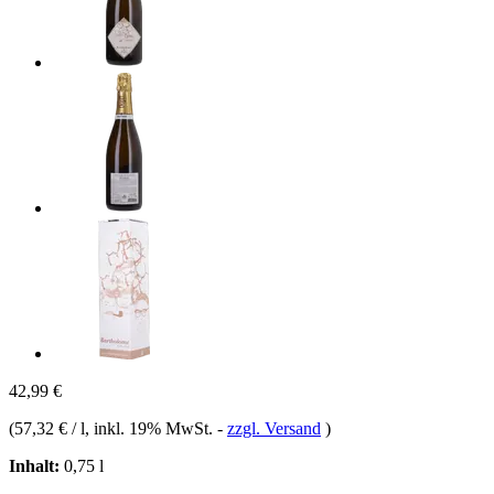
42,99 €
(
57,32 € / l
, inkl. 19% MwSt.
-
zzgl. Versand
)
Inhalt:
0,75 l