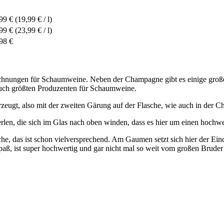
99 €
(19,99 € / l)
99 €
(23,99 € / l)
98 €
zeichnungen für Schaumweine. Neben der Champagne gibt es einige gro
auch größten Produzenten für Schaumweine.
rzeugt, also mit der zweiten Gärung auf der Flasche, wie auch in der
erlen, die sich im Glas nach oben winden, dass es hier um einen hoch
che, das ist schon vielversprechend. Am Gaumen setzt sich hier der Ein
Spaß, ist super hochwertig und gar nicht mal so weit vom großen Brude