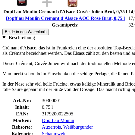
Dopff au Moulin Cremant d'Alsace Cuvée Julien Brut, 0,75 l
14,
Dopff au Moulin Cremant d'Alsace AOC Rosé Brut, 0,75 l
17,
Gesamtpreis:
32,
Beide in den Warenkorb
Beschreibung
Crémant d'Alsace, das ist in Frankreich eine der absoluten Top-Be
als Crémant bezeichnet werden. Das Elsass zählt zu den besten und 
Dieser Crémant, Cuvée Julien wird nach der traditionellen Methode e
Man merkt schon beim Einschenken die seidige Perlage, die feinen P
In der Nase sehr viel helle Früchte, etwas kalkige Mineralik und Brio
tolle Säure gepaart mit der Süße von der Dosage. Das macht richtig 
Art.-Nr.:
30300001
Inhalt:
0,75 l
EAN:
3179200022505
Marken:
Dopff au Moulin
Rebsorte:
Auxerrois
,
Weißburgunder
Kategorie:
Schaumwein