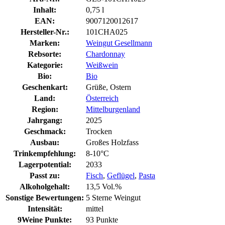
Inhalt:
0,75 l
EAN:
9007120012617
Hersteller-Nr.:
101CHA025
Marken:
Weingut Gesellmann
Rebsorte:
Chardonnay
Kategorie:
Weißwein
Bio:
Bio
Geschenkart:
Grüße, Ostern
Land:
Österreich
Region:
Mittelburgenland
Jahrgang:
2025
Geschmack:
Trocken
Ausbau:
Großes Holzfass
Trinkempfehlung:
8-10°C
Lagerpotential:
2033
Passt zu:
Fisch
,
Geflügel
,
Pasta
Alkoholgehalt:
13,5 Vol.%
Sonstige Bewertungen:
5 Sterne Weingut
Intensität:
mittel
9Weine Punkte:
93 Punkte