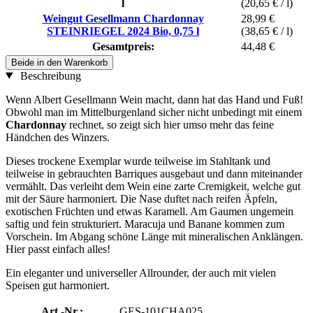
l
(20,65 € / l)
Weingut Gesellmann Chardonnay
28,99 €
STEINRIEGEL 2024 Bio, 0,75 l
(38,65 € / l)
Gesamtpreis:
44,48 €
Beide in den Warenkorb
Beschreibung
Wenn Albert Gesellmann Wein macht, dann hat das Hand und Fuß!
Obwohl man im Mittelburgenland sicher nicht unbedingt mit einem
Chardonnay
rechnet, so zeigt sich hier umso mehr das feine
Händchen des Winzers.
Dieses trockene Exemplar wurde teilweise im Stahltank und
teilweise in gebrauchten Barriques ausgebaut und dann miteinander
vermählt. Das verleiht dem Wein eine zarte Cremigkeit, welche gut
mit der Säure harmoniert. Die Nase duftet nach reifen Äpfeln,
exotischen Früchten und etwas Karamell. Am Gaumen ungemein
saftig und fein strukturiert. Maracuja und Banane kommen zum
Vorschein. Im Abgang schöne Länge mit mineralischen Anklängen.
Hier passt einfach alles!
Ein eleganter und universeller Allrounder, der auch mit vielen
Speisen gut harmoniert.
Art.-Nr.:
GES-101CHA025