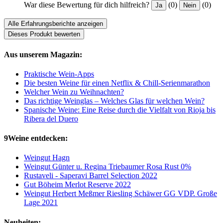
War diese Bewertung für dich hilfreich?
(0)
(0)
Ja
Nein
Alle Erfahrungsberichte anzeigen
Dieses Produkt bewerten
Aus unserem Magazin:
Praktische Wein-Apps
Die besten Weine für einen Netflix & Chill-Serienmarathon
Welcher Wein zu Weihnachten?
Das richtige Weinglas – Welches Glas für welchen Wein?
Spanische Weine: Eine Reise durch die Vielfalt von Rioja bis
Ribera del Duero
9Weine entdecken:
Weingut Hagn
Weingut Günter u. Regina Triebaumer Rosa Rust 0%
Rustaveli - Saperavi Barrel Selection 2022
Gut Böheim Merlot Reserve 2022
Weingut Herbert Meßmer Riesling Schäwer GG VDP. Große
Lage 2021
Neuheiten: