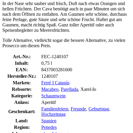
In der Nase sehr sauber und frisch, Duft nach etwas Orangen und
hellen Früchten. Der Cava benötigt auch in paar Minuten um sich
nach dem Öffnen zu entfalten. Am Gaumen sehr schöne, durchaus
feine Perlage, gute Säure und sehr schöne Frucht. Haftet gut am
Gaumen, macht richtig Spaß. Ganz toller Aperitif oder auch
Speisenbegleiter zu Meeresfrüchten.
Tolle Altenative, vielleicht sogar die bessere Alternative, zu vielen
Prosecco um diesen Preis.
Art.-Nr.:
FEC-1240107
Inhalt:
0,75 l
EAN:
8437003281600
Hersteller-Nr.:
1240107
Marken:
Ferré I Catasús
Rebsorte:
Macabeo
,
Parellada
, Xarel-Io
Kategorie:
Schaumwein
Anlass:
Aperitif
Familienfeiern
,
Freunde
,
Geburtstag
,
Geschenkart:
Hochzeitstag
Land:
Spanien
Region:
Penedes