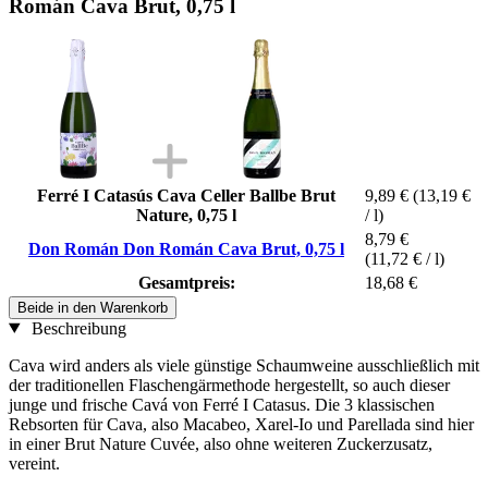
Román Cava Brut, 0,75 l
Ferré I Catasús Cava Celler Ballbe Brut
9,89 €
(13,19 €
Nature, 0,75 l
/ l)
8,79 €
Don Román Don Román Cava Brut, 0,75 l
(11,72 € / l)
Gesamtpreis:
18,68 €
Beide in den Warenkorb
Beschreibung
Cava wird anders als viele günstige Schaumweine ausschließlich mit
der traditionellen Flaschengärmethode hergestellt, so auch dieser
junge und frische Cavá von Ferré I Catasus. Die 3 klassischen
Rebsorten für Cava, also Macabeo, Xarel-Io und Parellada sind hier
in einer Brut Nature Cuvée, also ohne weiteren Zuckerzusatz,
vereint.