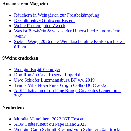
Aus unserem Magazin:
Räuchern in Weingärten zur Frostbekämpfung
Das ultimative Glühwein-Rezept
Weine für den guten Zweck
Was ist Bio-Wein & was ist der Unterschied zu normalem
Wein?
Sieben Wege, 2026 eine Weinflasche ohne Korkenzieher zu
öffnen
9Weine entdecken:
Weingut Birgit Eichinger
Don Román Cava Reserva Imperial
Uwe Schiefer Lutzmannsburg BF v.v. 2019
Tenuta Villa Nova Pinot Grigio Collio DOC 2022
AOP Châteauneuf du Pape Rouge Cuvée des Générations
2022
Neuheiten:
Muralia Manolibera 2022 IGT Toscana
AOP Châteauneuf du Pape Blanc 2023
Weingut Carlo Schmitt Riesling vom Schiefer 2025 trocken