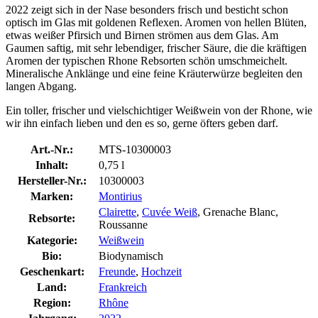
2022 zeigt sich in der Nase besonders frisch und besticht schon
optisch im Glas mit goldenen Reflexen. Aromen von hellen Blüten,
etwas weißer Pfirsich und Birnen strömen aus dem Glas. Am
Gaumen saftig, mit sehr lebendiger, frischer Säure, die die kräftigen
Aromen der typischen Rhone Rebsorten schön umschmeichelt.
Mineralische Anklänge und eine feine Kräuterwürze begleiten den
langen Abgang.
Ein toller, frischer und vielschichtiger Weißwein von der Rhone, wie
wir ihn einfach lieben und den es so, gerne öfters geben darf.
Art.-Nr.:
MTS-10300003
Inhalt:
0,75 l
Hersteller-Nr.:
10300003
Marken:
Montirius
Clairette
,
Cuvée Weiß
, Grenache Blanc,
Rebsorte:
Roussanne
Kategorie:
Weißwein
Bio:
Biodynamisch
Geschenkart:
Freunde
,
Hochzeit
Land:
Frankreich
Region:
Rhône