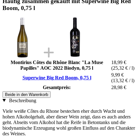
Häufig zusammen gekauft mit Superwine Big Red
Boom, 0,75 l
Montirius Côtes du Rhône Blanc "La Muse
18,99 €
Papilles" AOC 2022 Biodyn, 0,75 l
(25,32 € / l)
9,99 €
Superwine Big Red Boom, 0,75 l
(13,32 € / l)
Gesamtpreis:
28,98 €
Beide in den Warenkorb
Beschreibung
Viele weiße Côtes du Rhone bestechen eher durch Wucht und
hohen Alkoholgehalt, aber dieser Wein zeigt, dass es auch anders
geht. Abseits vom Alkohol hat die Reife in Betontanks und die
biodynamische Erzeugung wohl großen Einfluss auf den Charakter
des Weines.