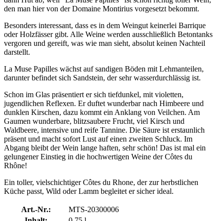
den man hier von der Domaine Montirius vorgesetzt bekommt.
Besonders interessant, dass es in dem Weingut keinerlei Barrique
oder Holzfässer gibt. Alle Weine werden ausschließlich Betontanks
vergoren und gereift, was wie man sieht, absolut keinen Nachteil
darstellt.
La Muse Papilles wächst auf sandigen Böden mit Lehmanteilen,
darunter befindet sich Sandstein, der sehr wasserdurchlässig ist.
Schon im Glas präsentiert er sich tiefdunkel, mit violetten,
jugendlichen Reflexen. Er duftet wunderbar nach Himbeere und
dunklen Kirschen, dazu kommt ein Anklang von Veilchen. Am
Gaumen wunderbare, blitzsaubere Frucht, viel Kirsch und
Waldbeere, intensive und reife Tannine. Die Säure ist erstaunlich
präsent und macht sofort Lust auf einen zweiten Schluck. Im
Abgang bleibt der Wein lange haften, sehr schön! Das ist mal ein
gelungener Einstieg in die hochwertigen Weine der Côtes du
Rhône!
Ein toller, vielschichtiger Côtes du Rhone, der zur herbstlichen
Küche passt, Wild oder Lamm begleitet er sicher ideal.
Art.-Nr.:
MTS-20300006
Inhalt:
0,75 l