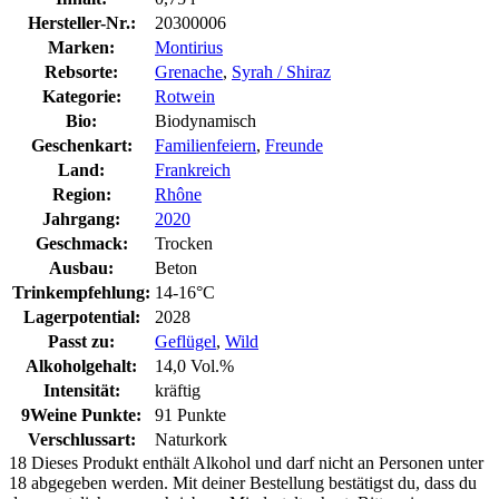
Hersteller-Nr.:
20300006
Marken:
Montirius
Rebsorte:
Grenache
,
Syrah / Shiraz
Kategorie:
Rotwein
Bio:
Biodynamisch
Geschenkart:
Familienfeiern
,
Freunde
Land:
Frankreich
Region:
Rhône
Jahrgang:
2020
Geschmack:
Trocken
Ausbau:
Beton
Trinkempfehlung:
14-16°C
Lagerpotential:
2028
Passt zu:
Geflügel
,
Wild
Alkoholgehalt:
14,0 Vol.%
Intensität:
kräftig
9Weine Punkte:
91 Punkte
Verschlussart:
Naturkork
18
Dieses Produkt enthält Alkohol und darf nicht an Personen unter
18 abgegeben werden. Mit deiner Bestellung bestätigst du, dass du