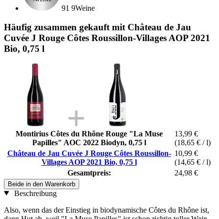
91 9Weine
Häufig zusammen gekauft mit Château de Jau
Cuvée J Rouge Côtes Roussillon-Villages AOP 2021
Bio, 0,75 l
Montirius Côtes du Rhône Rouge "La Muse
13,99 €
Papilles" AOC 2022 Biodyn, 0,75 l
(18,65 € / l)
Château de Jau Cuvée J Rouge Côtes Roussillon-
10,99 €
Villages AOP 2021 Bio, 0,75 l
(14,65 € / l)
Gesamtpreis:
24,98 €
Beide in den Warenkorb
Beschreibung
Also, wenn das der Einstieg in biodynamische Côtes du Rhône ist,
dann Hut ab, weil "La Muse Papilles" ist schon richtig toller Wein,