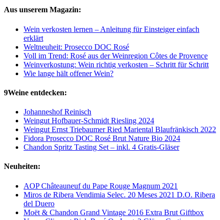
Aus unserem Magazin:
Wein verkosten lernen – Anleitung für Einsteiger einfach
erklärt
Weltneuheit: Prosecco DOC Rosé
Voll im Trend: Rosé aus der Weinregion Côtes de Provence
Weinverkostung: Wein richtig verkosten – Schritt für Schritt
Wie lange hält offener Wein?
9Weine entdecken:
Johanneshof Reinisch
Weingut Hofbauer-Schmidt Riesling 2024
Weingut Ernst Triebaumer Ried Mariental Blaufränkisch 2022
Fidora Prosecco DOC Rosé Brut Nature Bio 2024
Chandon Spritz Tasting Set – inkl. 4 Gratis-Gläser
Neuheiten:
AOP Châteauneuf du Pape Rouge Magnum 2021
Miros de Ribera Vendimia Selec. 20 Meses 2021 D.O. Ribera
del Duero
Moët & Chandon Grand Vintage 2016 Extra Brut Giftbox