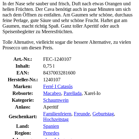
In der Nase sehr sauber und frisch, Duft nach etwas Orangen und
hellen Früchten. Der Cava benötigt auch in paar Minuten um sich
nach dem Öffnen zu entfalten. Am Gaumen sehr schöne, durchaus
feine Perlage, gute Säure und sehr schöne Frucht. Haftet gut am
Gaumen, macht richtig Spaß. Ganz toller Aperitif oder auch
Speisenbegleiter zu Meeresfrüchten.
Tolle Altenative, vielleicht sogar die bessere Alternative, zu vielen
Prosecco um diesen Preis.
Art.-Nr.:
FEC-1240107
Inhalt:
0,75 l
EAN:
8437003281600
Hersteller-Nr.:
1240107
Marken:
Ferré I Catasús
Rebsorte:
Macabeo
,
Parellada
, Xarel-Io
Kategorie:
Schaumwein
Anlass:
Aperitif
Familienfeiern
,
Freunde
,
Geburtstag
,
Geschenkart:
Hochzeitstag
Land:
Spanien
Region:
Penedes