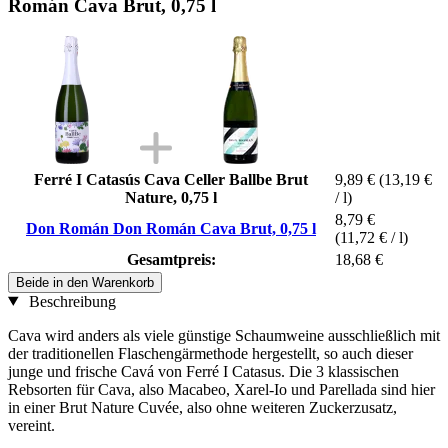
Román Cava Brut, 0,75 l
Ferré I Catasús Cava Celler Ballbe Brut
9,89 €
(13,19 €
Nature, 0,75 l
/ l)
8,79 €
Don Román Don Román Cava Brut, 0,75 l
(11,72 € / l)
Gesamtpreis:
18,68 €
Beide in den Warenkorb
Beschreibung
Cava wird anders als viele günstige Schaumweine ausschließlich mit
der traditionellen Flaschengärmethode hergestellt, so auch dieser
junge und frische Cavá von Ferré I Catasus. Die 3 klassischen
Rebsorten für Cava, also Macabeo, Xarel-Io und Parellada sind hier
in einer Brut Nature Cuvée, also ohne weiteren Zuckerzusatz,
vereint.