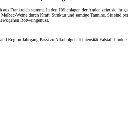
ch aus Frankreich stammt. In den Höhenlagen der Anden zeigt sie ihr g
ec-Weine durch Kraft, Struktur und samtige Tannine. Sie sind perfekt
usgewogenen Rotweingenuss.
and
Region
Jahrgang
Passt zu
Alkoholgehalt
Intensität
Falstaff Punkte