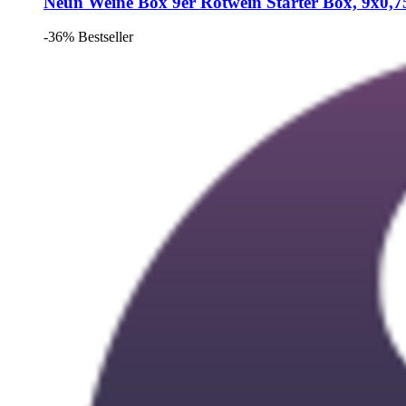
Neun Weine Box
9er Rotwein Starter Box, 9x0,7
-36%
Bestseller