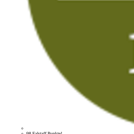
98 Falstaff Punkte!