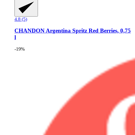
4.8 (5)
CHANDON
Argentina Spritz Red Berries, 0,75
l
-19%