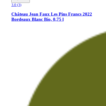
3.0 (3)
Château Jean Faux
Les Pins Francs 2022
Bordeaux Blanc Bio, 0,75 l