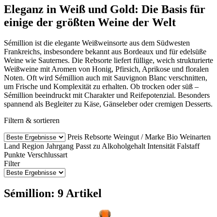
Eleganz in Weiß und Gold: Die Basis für
einige der größten Weine der Welt
Sémillion ist die elegante Weißweinsorte aus dem Südwesten
Frankreichs, insbesondere bekannt aus Bordeaux und für edelsüße
Weine wie Sauternes. Die Rebsorte liefert füllige, weich strukturierte
Weißweine mit Aromen von Honig, Pfirsich, Aprikose und floralen
Noten. Oft wird Sémillion auch mit Sauvignon Blanc verschnitten,
um Frische und Komplexität zu erhalten. Ob trocken oder süß –
Sémillion beeindruckt mit Charakter und Reifepotenzial. Besonders
spannend als Begleiter zu Käse, Gänseleber oder cremigen Desserts.
Filtern & sortieren
Preis
Rebsorte
Weingut / Marke
Bio Weinarten
Land
Region
Jahrgang
Passt zu
Alkoholgehalt
Intensität
Falstaff
Punkte
Verschlussart
Filter
Sémillion: 9 Artikel