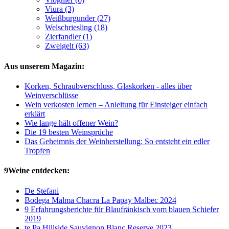
Viura (3)
Weißburgunder (27)
Welschriesling (18)
Zierfandler (1)
Zweigelt (63)
Aus unserem Magazin:
Korken, Schraubverschluss, Glaskorken - alles über
Weinverschlüsse
Wein verkosten lernen – Anleitung für Einsteiger einfach
erklärt
Wie lange hält offener Wein?
Die 19 besten Weinsprüche
Das Geheimnis der Weinherstellung: So entsteht ein edler
Tropfen
9Weine entdecken:
De Stefani
Bodega Malma Chacra La Papay Malbec 2024
9 Erfahrungsberichte für Blaufränkisch vom blauen Schiefer
2019
te Pa Hillside Sauvignon Blanc Reserve 2023