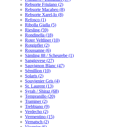
Rebsorte Friulano (2)
Rebsorte Macabeo (8)
Rebsorte Xarel-Io (8)
Refosco (1)
Ribolla Gialla (5)
Riesling (59)
Rondinella (18)
Roter Veltliner (10)
Rotgipfler (2)
Roussanne (6)
Sämling 88 / Scheurebe (1)
Sangiovese (27)
Sauvignon Blanc (47)
Sémillion (10)
Solaris (2)
Souvignier Gris (4)
St. Laurent (13)
Syrah / Shiraz (68)
Tempranillo (20)
Traminer (2)
Trebbiano (9)
Verdecho (2)
Vermentino (15)
Vernatsch (2)
Viognier (6)