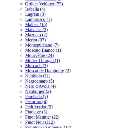
Grüner Veltliner (73)
Isabella (4)
Lagrein (3)
Lambrusco (1)
Malbec (16)
Malvasia (2)
Mazuelo (2)
Merlot (97)
Montepulciano (7)
Moscato Bianco (1)
Mourvèdre (24)
Müller Thurgau (1)
Muscaris (3)
Muscat de Hambourg (2)
Nebbiolo (11)
Negroamaro (5)
Nero d'Avola (4)
Neuburger (2)
Parellada (7)
Pecorino (4)
Petit Verdot (9)
Pinotage (3)
Pinot Meunier (22)
Pinot Noir (112)
Primitivo / Zinfandel (17)