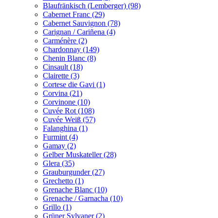
Blaufränkisch (Lemberger) (98)
Cabernet Franc (29)
Cabernet Sauvignon (78)
Carignan / Cariñena (4)
Carménère (2)
Chardonnay (149)
Chenin Blanc (8)
Cinsault (18)
Clairette (3)
Cortese die Gavi (1)
Corvina (21)
Corvinone (10)
Cuvée Rot (108)
Cuvée Weiß (57)
Falanghina (1)
Furmint (4)
Gamay (2)
Gelber Muskateller (28)
Glera (35)
Grauburgunder (27)
Grechetto (1)
Grenache Blanc (10)
Grenache / Garnacha (10)
Grillo (1)
Grüner Sylvaner (2)